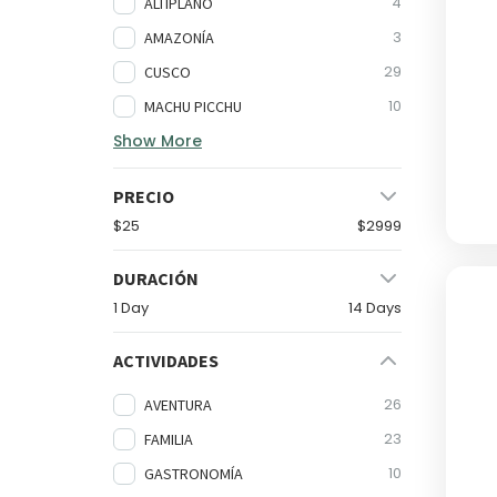
4
ALTIPLANO
3
AMAZONÍA
29
CUSCO
10
MACHU PICCHU
Show More
PRECIO
$25
$2999
DURACIÓN
1 Day
14 Days
ACTIVIDADES
26
AVENTURA
23
FAMILIA
10
GASTRONOMÍA