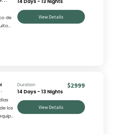
14 Days - 13 Nights
View Details
sco de
uito
tre la
ún de
 en
sión en
de
entura
$2999
N
Duration
a,
14 Days - 13 Nights
CHU
días
View Details
de los
requipa
chu.