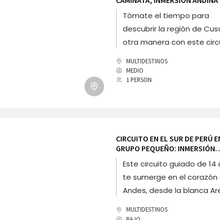
MACHU PICCHU
Tómate el tiempo para
descubrir la región de Cu
otra manera con este circ
"Slow Travel" de 14 días. En
MULTIDESTINOS
caminata fuera de lo com
MEDIO
1 PERSON
Huchuy Qosqo, las noches
casas de familia, la inmer
las plantaciones de café 
Huayopata y el imperdible
Machu Picchu, vive una av
CIRCUITO EN EL SUR DE PERÚ E
andina auténtica y human
GRUPO PEQUEÑO: INMERSIÓN
ANDINA, LAGO TITICACA Y MA
garantizada a partir de 2
Este circuito guiado de 14 
PICCHU
participantes.
te sumerge en el corazón 
Andes, desde la blanca A
hasta el mítico Machu Pic
MULTIDESTINOS
Entre noches en casas de
BAJO