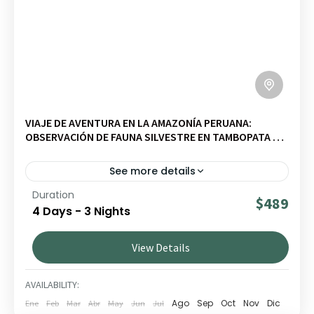
VIAJE DE AVENTURA EN LA AMAZONÍA PERUANA:
OBSERVACIÓN DE FAUNA SILVESTRE EN TAMBOPATA Y
SAFARI DE GUACAMAYOS EN LA COLPA CHUNCHO
See more details
Duration
Vive una inmersión total en la Amazonía peruana, en el
$489
4 Days - 3 Nights
corazón de la reserva de Tambopata, entre la
observación de guacamayos en la colpa de Chuncho,
View Details
fauna silvestre y exploración de la selva profunda.
AMAZONÍA
1 PERSON
AVAILABILITY:
Ago
Sep
Oct
Nov
Dic
Ene
Feb
Mar
Abr
May
Jun
Jul