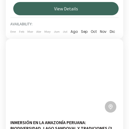
selva, fauna del lago Sandoval, collpas de loros e
View Details
inmersión cultural en Puerto Maldonado.
AMAZONÍA
1 PERSON
AVAILABILITY:
Ago
Sep
Oct
Nov
Dic
Ene
Feb
Mar
Abr
May
Jun
Jul
INMERSIÓN EN LA AMAZONÍA PERUANA:
BIODIVERSIDAD, LAGO SANDOVAL Y TRADICIONES (3