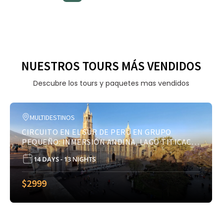
NUESTROS TOURS MÁS VENDIDOS
Descubre los tours y paquetes mas vendidos
MULTIDESTINOS
CIRCUITO EN EL SUR DE PERÚ EN GRUPO
PEQUEÑO: INMERSIÓN ANDINA, LAGO TITICACA
Y MACHU PICCHU
14 DAYS - 13 NIGHTS
$
2999