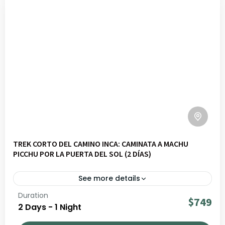
TREK CORTO DEL CAMINO INCA: CAMINATA A MACHU
PICCHU POR LA PUERTA DEL SOL (2 DÍAS)
See more details
Duration
Embárquese en el Camino Inca corto de 2 días hacia
$749
2 Days - 1 Night
Machu Picchu. Una caminata excepcional entre sitios
incas, selva andina y panoramas espectaculares, con la