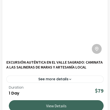
EXCURSIÓN AUTÉNTICA EN EL VALLE SAGRADO: CAMINATA
A LAS SALINERAS DE MARAS Y ARTESANÍA LOCAL
See more details
Duration
Descubre Valle Slow – Maras | Tradiciones, naturaleza y
$79
1 Day
saber hacer en un viaje por paisajes andinos, cultura
viva y comunidades locales. Ideal para viajeros que
View Details
buscan experiencias auténticas y responsables en Perú.