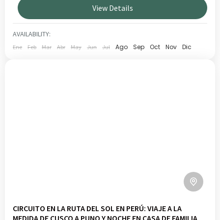
View Details
llegada mítica por la Puerta del Sol (Inti Punku) antes de
MACHU PICCHU
,
VALLE SAGRADO
la visita a la famosa ciudadela.
MEDIO
AVAILABILITY:
1 PERSON
Ago
Sep
Oct
Nov
Dic
Ene
Feb
Mar
Abr
May
Jun
Jul
CIRCUITO EN LA RUTA DEL SOL EN PERÚ: VIAJE A LA
MEDIDA DE CUSCO A PUNO Y NOCHE EN CASA DE FAMILIA