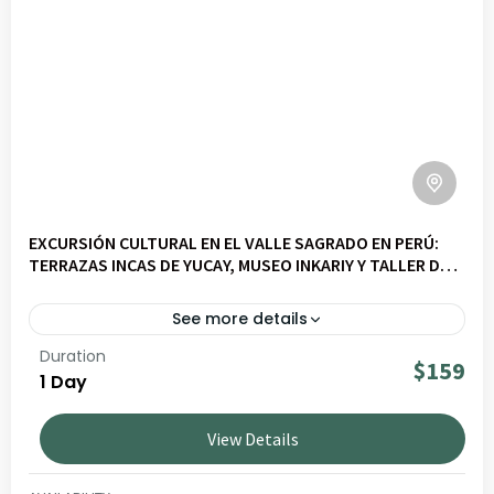
EXCURSIÓN CULTURAL EN EL VALLE SAGRADO EN PERÚ:
TERRAZAS INCAS DE YUCAY, MUSEO INKARIY Y TALLER DE
CERÁMICA
See more details
Duration
Descubre Valle Slow – Civilizaciones y culturas vivas en
$159
1 Day
un viaje por paisajes andinos, cultura viva y
comunidades locales. Ideal para viajeros que buscan
View Details
experiencias auténticas y responsables en Perú.
VALLE SAGRADO
BAJO