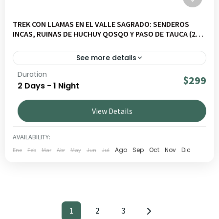
TREK CON LLAMAS EN EL VALLE SAGRADO: SENDEROS
INCAS, RUINAS DE HUCHUY QOSQO Y PASO DE TAUCA (2
DÍAS)
See more details
Duration
Descubre Huchuy Qosqo con Llamas en un viaje por
$299
2 Days - 1 Night
paisajes andinos, cultura viva y comunidades locales.
Ideal para viajeros que buscan experiencias auténticas y
View Details
responsables en Perú.
CUSCO
,
VALLE SAGRADO
MEDIO
AVAILABILITY:
1 PERSON
Ago
Sep
Oct
Nov
Dic
Ene
Feb
Mar
Abr
May
Jun
Jul
1
2
3