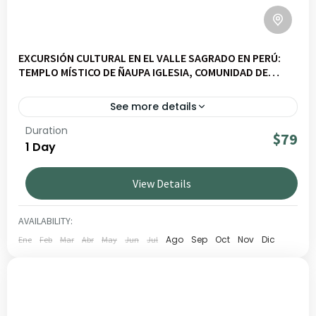
EXCURSIÓN CULTURAL EN EL VALLE SAGRADO EN PERÚ:
TEMPLO MÍSTICO DE ÑAUPA IGLESIA, COMUNIDAD DE
MISMINAY Y TERRAZAS DE MORAY
See more details
Duration
Descubre Moray Slow – Naupa Iglesia – Misminay –
$79
1 Day
Moray en un viaje por paisajes andinos, cultura viva y
comunidades locales. Ideal para viajeros que buscan
View Details
experiencias auténticas y responsables en Perú.
VALLE SAGRADO
BAJO
AVAILABILITY:
1 PERSON
Ago
Sep
Oct
Nov
Dic
Ene
Feb
Mar
Abr
May
Jun
Jul