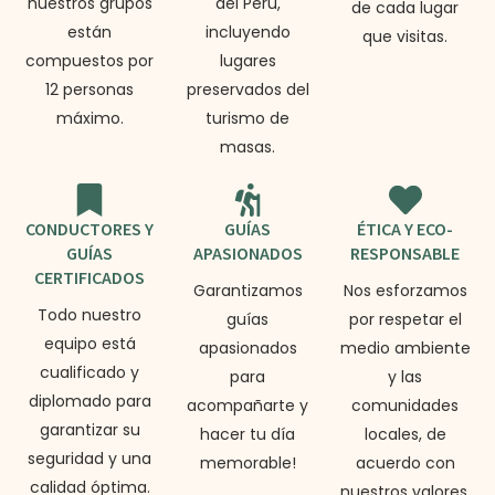
nuestros grupos
del Perú,
de cada lugar
están
incluyendo
que visitas.
compuestos por
lugares
12 personas
preservados del
máximo.
turismo de
masas.
CONDUCTORES Y
GUÍAS
ÉTICA Y ECO-
GUÍAS
APASIONADOS
RESPONSABLE
CERTIFICADOS
Garantizamos
Nos esforzamos
Todo nuestro
guías
por respetar el
equipo está
apasionados
medio ambiente
cualificado y
para
y las
diplomado para
acompañarte y
comunidades
garantizar su
hacer tu día
locales, de
seguridad y una
memorable!
acuerdo con
calidad óptima.
nuestros valores.