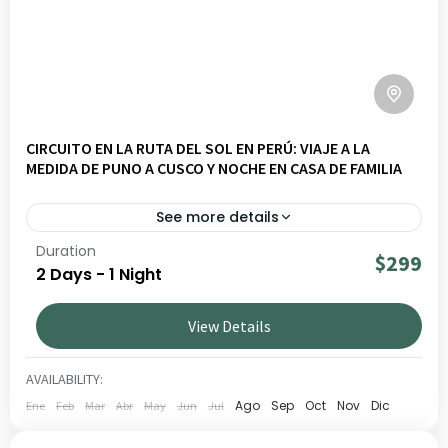
CIRCUITO EN LA RUTA DEL SOL EN PERÚ: VIAJE A LA
MEDIDA DE PUNO A CUSCO Y NOCHE EN CASA DE FAMILIA
See more details
Duration
Una Ruta del Sol modulable entre Tipón, Palcoyo, Waqra
$299
2 Days - 1 Night
Pukara, Tinajani o Sillustani, con noche en comunidad
en Raqchi. Una experiencia flexible que combina
View Details
cultura, paisajes y encuentros auténticos.
CUSCO
,
VALLE SAGRADO
1 PERSON
AVAILABILITY:
Ago
Sep
Oct
Nov
Dic
Ene
Feb
Mar
Abr
May
Jun
Jul