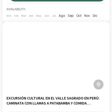
CUSCO
,
VALLE SAGRADO
BAJO
AVAILABILITY:
1 PERSON
Ago
Sep
Oct
Nov
Dic
Ene
Feb
Mar
Abr
May
Jun
Jul
EXCURSIÓN CULTURAL EN EL VALLE SAGRADO EN PERÚ:
CAMINATA CON LLAMAS A PATABAMBA Y COMIDA
TRADICIONAL PACHAMANCA