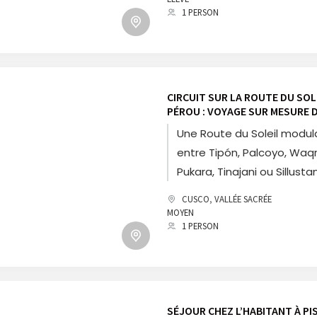
1 PERSON
immersion andine.
CIRCUIT SUR LA ROUTE DU SOL
PÉROU : VOYAGE SUR MESURE 
CUSCO À PUNO ET NUIT CHEZ
Une Route du Soleil modul
L’HABITANT
entre Tipón, Palcoyo, Waq
Pukara, Tinajani ou Sillustan
avec nuit en communauté
CUSCO
,
VALLÉE SACRÉE
Raqchi. Une expérience fle
MOYEN
1 PERSON
mêlant culture, paysages 
rencontres authentiques.
SÉJOUR CHEZ L’HABITANT À PIS