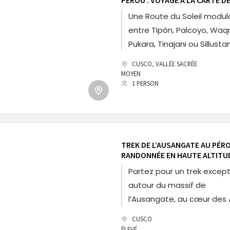
À CUSCO ET NUIT CHEZ L’HABI
Une Route du Soleil modul
entre Tipón, Palcoyo, Waq
Pukara, Tinajani ou Sillustan
avec nuit en communauté
CUSCO
,
VALLÉE SACRÉE
Raqchi. Une expérience fle
MOYEN
1 PERSON
mêlant culture, paysages 
rencontres authentiques.
TREK DE L’AUSANGATE AU PÉRO
RANDONNÉE EN HAUTE ALTITU
LAGUNES GLACIAIRES ET SOUR
Partez pour un trek except
THERMALES
autour du massif de
l’Ausangate, au cœur des
péruviennes. Lagunes
CUSCO
spectaculaires, cols d’alti
ÉLEVÉ