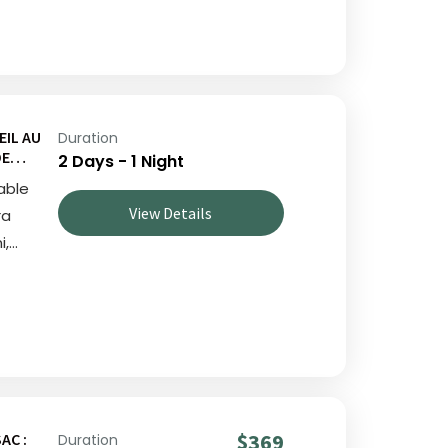
EIL AU
Duration
DE
2 Days - 1 Night
able
View Details
ra
i,
 à
xible
et
$369
AC :
Duration