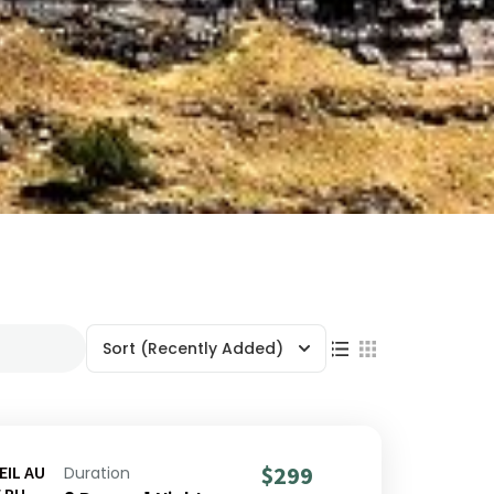
Sort
(Recently Added)
$299
EIL AU
Duration
E PUNO